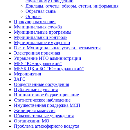
служебному поведению
Доклады, отчеты, обзоры, статьи, информация
Обратная связь
Опросы
Прокурор разъясняет
Муниципальная служба
Муниципальные программы
Муниципальный контроль
Муниципальное имущество
Гос. и Муниципальные услуги, регламенты
Электронная приемная
Управление ИТО администрации
МБУ "Южноуральский"
МБУК ЦК и БО "Южноуральский"
Мероприятия
ЗАГС
Общественные обсуждения
Публичные слушания
Инициативное бюджетирование
Статистическое наблюдение
Имущественная поддержка МСП
Жилищная комиссия
Образовательные учреждения
Организации МО
Проблема атмосферного воздуха