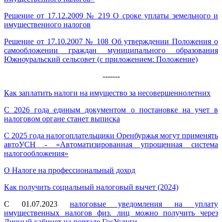
Решение от 17.12.2009 № 219 О сроке уплаты земельного и
имущественного налогов
Решение от 17.10.2007 № 108 Об утверждении Положения о
самообложении граждан муниципального образования
Южноуральский сельсовет (с приложением: Положение)
-------
Как заплатить налоги на имущество за несовершеннолетних
С 2026 года единым документом о постановке на учет в
налоговом органе станет выписка
С 2025 года налогоплательщики Оренбуржья могут применять
автоУСН - «Автоматизированная упрощенная система
налогообложения»
О Налоге на профессиональный доход
Как получить социальный налоговый вычет (2024)
С 01.07.2023
налоговые уведомления на уплату
имущественных налогов физ. лиц можно получить через
Личный кабинет на портале ГосУслуги