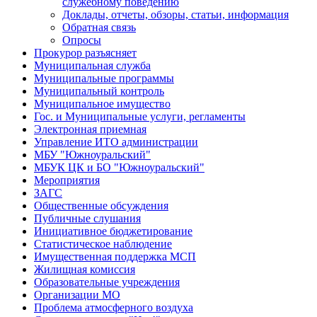
служебному поведению
Доклады, отчеты, обзоры, статьи, информация
Обратная связь
Опросы
Прокурор разъясняет
Муниципальная служба
Муниципальные программы
Муниципальный контроль
Муниципальное имущество
Гос. и Муниципальные услуги, регламенты
Электронная приемная
Управление ИТО администрации
МБУ "Южноуральский"
МБУК ЦК и БО "Южноуральский"
Мероприятия
ЗАГС
Общественные обсуждения
Публичные слушания
Инициативное бюджетирование
Статистическое наблюдение
Имущественная поддержка МСП
Жилищная комиссия
Образовательные учреждения
Организации МО
Проблема атмосферного воздуха