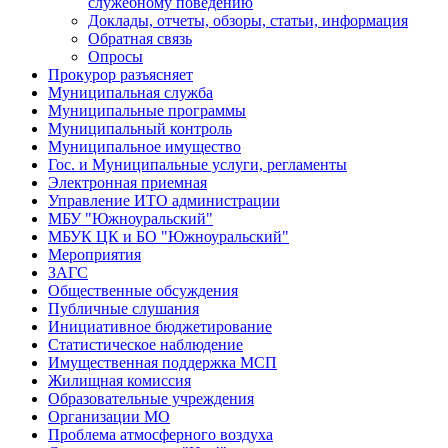
служебному поведению
Доклады, отчеты, обзоры, статьи, информация
Обратная связь
Опросы
Прокурор разъясняет
Муниципальная служба
Муниципальные программы
Муниципальный контроль
Муниципальное имущество
Гос. и Муниципальные услуги, регламенты
Электронная приемная
Управление ИТО администрации
МБУ "Южноуральский"
МБУК ЦК и БО "Южноуральский"
Мероприятия
ЗАГС
Общественные обсуждения
Публичные слушания
Инициативное бюджетирование
Статистическое наблюдение
Имущественная поддержка МСП
Жилищная комиссия
Образовательные учреждения
Организации МО
Проблема атмосферного воздуха