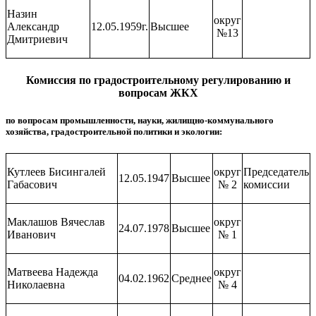
Назин
округ
Александр
12.05.1959г.
Высшее
№13
Дмитриевич
Комиссия по градостроительному регулированию и
вопросам ЖКХ
по вопросам промышленности, науки, жилищно-коммунального
хозяйства, градостроительной политики и экологии:
Кутлеев Бисингалей
округ
Председатель
12.05.1947
Высшее
Габасович
№ 2
комиссии
Маклашов Вячеслав
округ
24.07.1978
Высшее
Иванович
№ 1
Матвеева Надежда
округ
04.02.1962
Среднее
Николаевна
№ 4