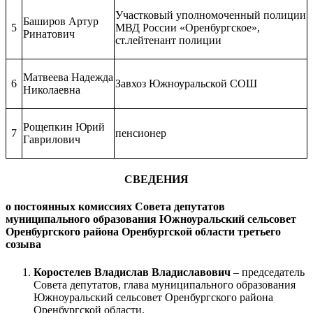
Участковый уполномоченный полиции
Баширов Артур
5
МВД России «Оренбургское»,
Ринатович
ст.лейтенант полиции
Матвеева Надежда
6
Завхоз Южноуральской СОШ
Николаевна
Рощепкин Юрий
7
пенсионер
Гаврилович
СВЕДЕНИЯ
о постоянных комиссиях Совета депутатов
муниципального образования Южноуральский сельсовет
Оренбургского района Оренбургской области третьего
созыва
Коростелев Владислав Владиславович
– председатель
Совета депутатов, глава муниципального образования
Южноуральский сельсовет Оренбургского района
Оренбургской области.