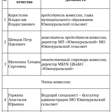
отчество
Коростелев
председатель
комиссии, глава
1
Владислав
муниципального образования
Владиславович
Южноуральский сельсовет
заместитель председателя
комиссии,
Шевцов Петр
2
директор МП «Южноуральский» МО
Павлович
Южноуральский сельсовет
ответственный секретарь
комиссии,
Милехина Татьяна
3
директор МБУК ЦКиБО
Сергеевна
«Южноуральский»
Члены комиссии:
Гержина
Ведущий специалист – бухгалтер
4
Анастасия
администрации МО Южноуральский
Юрьевна
сельсовет