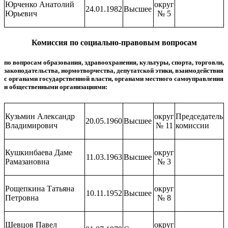
Юрченко Анатолий
округ
24.01.1982
Высшее
Юрьевич
№ 5
Комиссия по социально-правовым вопросам
по вопросам образования, здравоохранения, культуры, спорта, торговли,
законодательства, нормотворчества, депутатской этики, взаимодействия
с органами государственной власти, органами местного самоуправления
и общественными организациями:
Кузьмин Александр
округ
Председатель
20.05.1960
Высшее
Владимирович
№ 11
комиссии
Кушкинбаева Даме
округ
11.03.1963
Высшее
Рамазановна
№ 3
Рощепкина Татьяна
округ
10.11.1952
Высшее
Петровна
№ 8
Шевцов Павел
округ